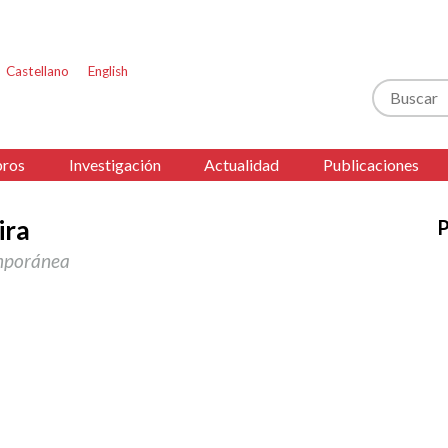
Castellano
English
Buscar
ros
Investigación
Actualidad
Publicaciones
ira
P
emporánea