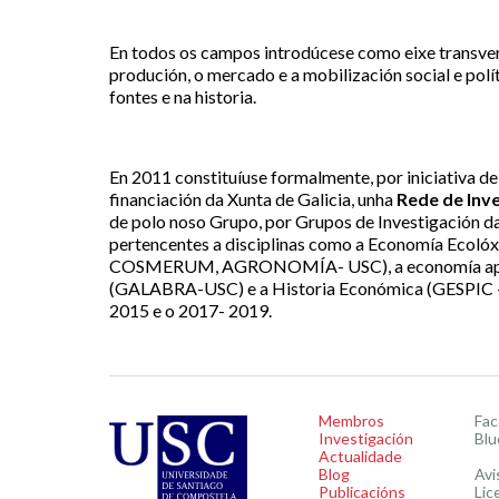
En todos os campos introdúcese como eixe transvers
produción, o mercado e a mobilización social e polí
fontes e na historia.
En 2011 constituíuse formalmente, por iniciativa 
financiación da Xunta de Galicia, unha
Rede de Inve
de polo noso Grupo, por Grupos de Investigación d
pertencentes a disciplinas como a Economía Ecoló
COSMERUM, AGRONOMÍA- USC), a economía apli
(GALABRA-USC) e a Historia Económica (GESPIC - U
2015 e o 2017- 2019.
Membros
Fa
Investigación
Blu
Actualidade
Blog
Avi
Publicacións
Lic