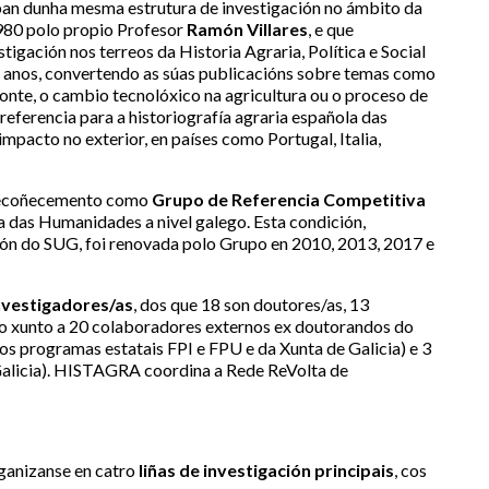
ban dunha mesma estrutura de investigación no ámbito da
980 polo propio Profesor
Ramón Villares
, e que
igación nos terreos da Historia Agraria, Política e Social
o anos, convertendo as súas publicacións sobre temas como
 monte, o cambio tecnolóxico na agricultura ou o proceso de
 referencia para a historiografía agraria española das
mpacto no exterior, en países como Portugal, Italia,
 recoñecemento como
Grupo de Referencia Competitiva
ea das Humanidades a nivel galego. Esta condición,
ción do SUG, foi renovada polo Grupo en 2010, 2013, 2017 e
nvestigadores/as
, dos que 18 son doutores/as, 13
io xunto a 20 colaboradores externos ex doutorandos do
s programas estatais FPI e FPU e da Xunta de Galicia) e 3
alicia). HISTAGRA coordina a Rede ReVolta de
ganizanse en catro
liñas de investigación principais
, cos