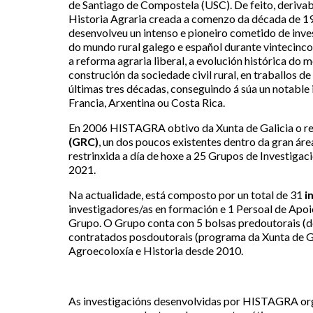
de Santiago de Compostela (USC). De feito, deriva
Historia Agraria creada a comenzo da década de 1
desenvolveu un intenso e pioneiro cometido de invest
do mundo rural galego e español durante vintecinc
a reforma agraria liberal, a evolución histórica do
construción da sociedade civil rural, en traballos de
últimas tres décadas, conseguindo á súa un notable i
Francia, Arxentina ou Costa Rica.
En 2006 HISTAGRA obtivo da Xunta de Galicia o
(GRC)
, un dos poucos existentes dentro da gran ár
restrinxida a día de hoxe a 25 Grupos de Investiga
2021.
Na actualidade, está composto por un total de 31
i
investigadores/as en formación e 1 Persoal de Apo
Grupo. O Grupo conta con 5 bolsas predoutorais (do
contratados posdoutorais (programa da Xunta de G
Agroecoloxía e Historia desde 2010.
As investigacións desenvolvidas por HISTAGRA or