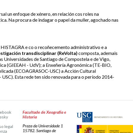
al un enfoque de xénero, en relación cos roles na
tica. Na procura de indagar o papel da muller, agochado nas
de HISTAGRA e co o recoñecemento administrativo e a
stigación transdisciplinar (ReVolta)
composta, ademais
as Universidades de Santiago de Compostela e de Vigo,
xica (GIEEAH - UdV); a Enxeñería Agronómica (TE-BIO,
cada (ECOAGRASOC-USC) a Acción Cultural
SC). Esta rede ten sido renovada para o período 2014-
cebook
Facultade de Xeografía e
esky
Historia
Praza da Universidade 1
so legal
15782. Santiago de
enza