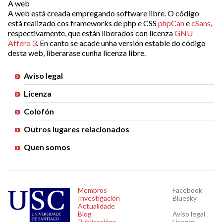
A web
A web está creada empregando software libre. O código
está realizado cos frameworks de php e CSS
phpCan
e
cSans
,
respectivamente, que están liberados con licenza
GNU
Affero 3
. En canto se acade unha versión estable do código
desta web, liberarase cunha licenza libre.
Aviso legal
Menu
Licenza
Colofón
Outros lugares relacionados
Quen somos
Membros
Facebook
Investigación
Bluesky
Actualidade
Blog
Aviso legal
Publicacións
Licenza