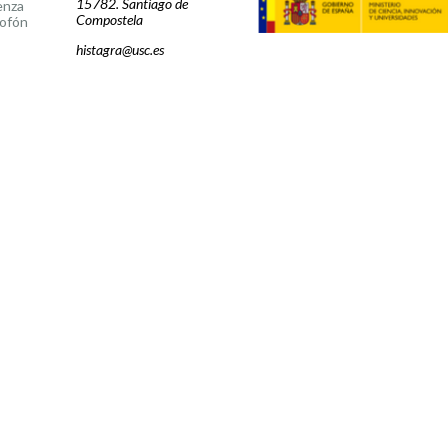
15782. Santiago de
enza
Compostela
ofón
histagra@usc.es