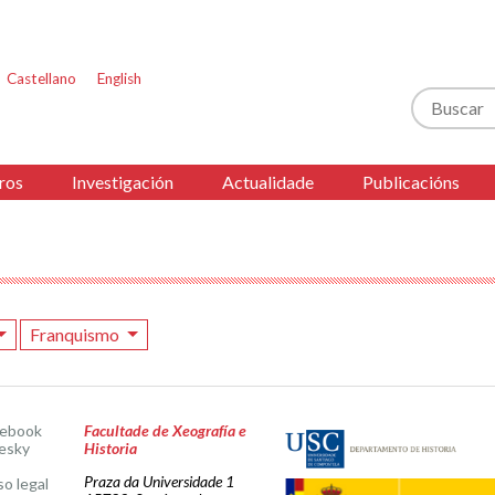
Castellano
English
Buscar
ros
Investigación
Actualidade
Publicacións
Franquismo
cebook
Facultade de Xeografía e
esky
Historia
Praza da Universidade 1
so legal