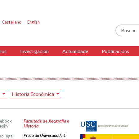
Castellano
English
Buscar
ros
Investigación
Actualidade
Publicacións
2
Historia Económica
cebook
Facultade de Xeografía e
esky
Historia
Praza da Universidade 1
so legal