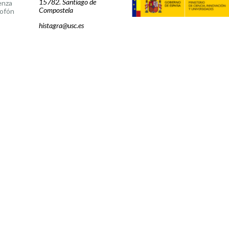
15782. Santiago de
enza
Compostela
ofón
histagra@usc.es