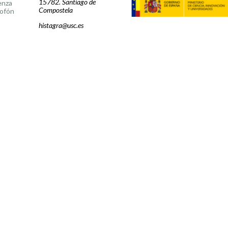
15782. Santiago de
enza
Compostela
ofón
histagra@usc.es