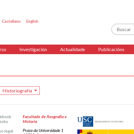
Castellano
English
Buscar
ros
Investigación
Actualidade
Publicacións
Historiografía
cebook
Facultade de Xeografía e
esky
Historia
Praza da Universidade 1
so legal