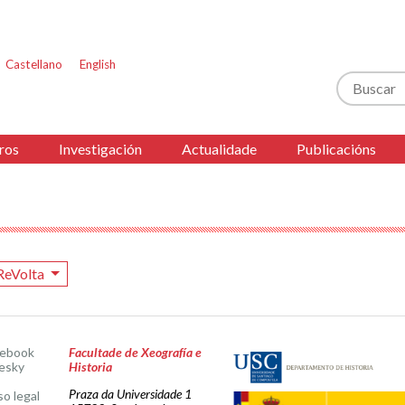
Castellano
English
Buscar
ros
Investigación
Actualidade
Publicacións
ReVolta
cebook
Facultade de Xeografía e
esky
Historia
Praza da Universidade 1
so legal