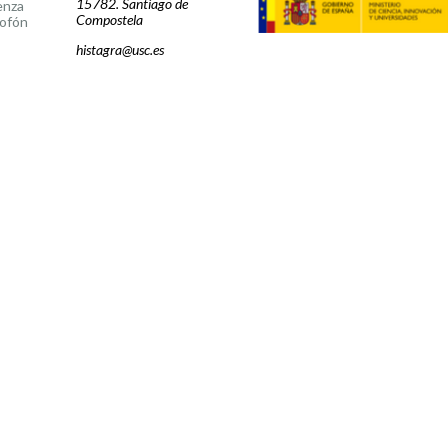
15782. Santiago de
enza
Compostela
ofón
histagra@usc.es