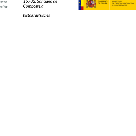
15782. Santiago de
enza
Compostela
ofón
histagra@usc.es