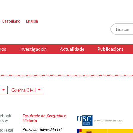
Castellano
English
Buscar
ros
Investigación
Actualidade
Publicacións
7
Guerra Civil
cebook
Facultade de Xeografía e
esky
Historia
Praza da Universidade 1
so legal