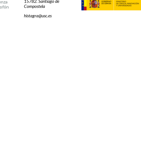
15782. Santiago de
enza
Compostela
ofón
histagra@usc.es