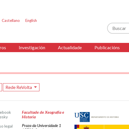
Castellano
English
Buscar
ros
Investigación
Actualidade
Publicacións
Rede ReVolta
cebook
Facultade de Xeografía e
esky
Historia
Praza da Universidade 1
so legal