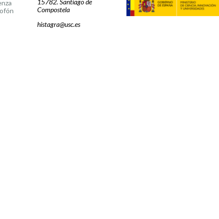
15782. Santiago de
enza
Compostela
ofón
histagra@usc.es