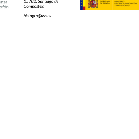
15782. Santiago de
enza
Compostela
ofón
histagra@usc.es