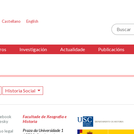
Castellano
English
Buscar
ros
Investigación
Actualidade
Publicacións
Historia Social
cebook
Facultade de Xeografía e
esky
Historia
Praza da Universidade 1
so legal