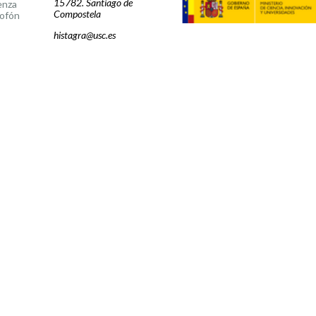
15782. Santiago de
enza
Compostela
ofón
histagra@usc.es