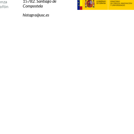
15782. Santiago de
enza
Compostela
ofón
histagra@usc.es