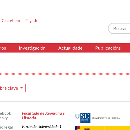
Castellano
English
Buscar
ros
Investigación
Actualidade
Publicacións
bra clave
cebook
Facultade de Xeografía e
esky
Historia
Praza da Universidade 1
so legal