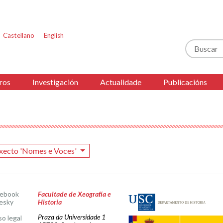
Castellano
English
Buscar
ros
Investigación
Actualidade
Publicacións
xecto 'Nomes e Voces'
cebook
Facultade de Xeografía e
esky
Historia
Praza da Universidade 1
so legal