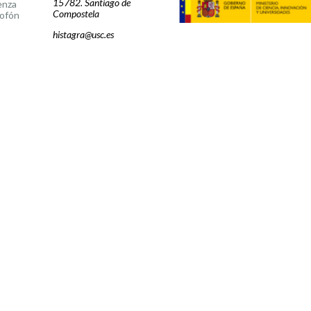
15782. Santiago de
enza
Compostela
ofón
histagra@usc.es