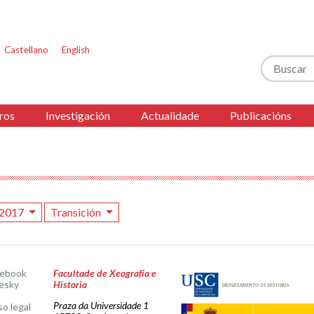
Castellano
English
Buscar
ros
Investigación
Actualidade
Publicacións
2017
Transición
cebook
Facultade de Xeografía e
esky
Historia
Praza da Universidade 1
so legal