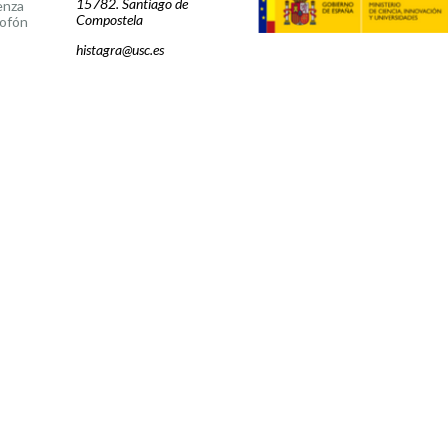
15782. Santiago de
enza
Compostela
ofón
histagra@usc.es