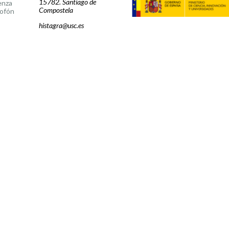
15782. Santiago de
enza
Compostela
ofón
histagra@usc.es