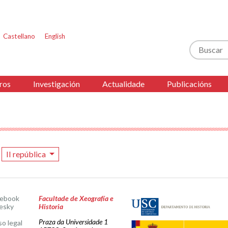
Castellano
English
Buscar
ros
Investigación
Actualidade
Publicacións
II república
cebook
Facultade de Xeografía e
esky
Historia
Praza da Universidade 1
so legal