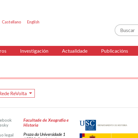
Castellano
English
Buscar
ros
Investigación
Actualidade
Publicacións
Rede ReVolta
cebook
Facultade de Xeografía e
esky
Historia
Praza da Universidade 1
so legal