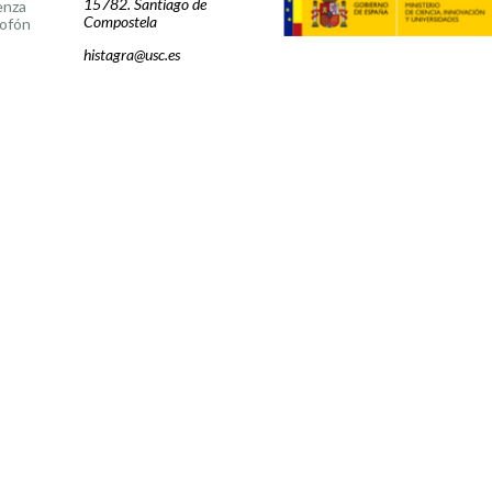
15782. Santiago de
enza
Compostela
ofón
histagra@usc.es