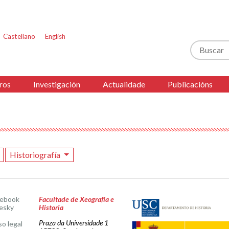
Castellano
English
Buscar
ros
Investigación
Actualidade
Publicacións
Historiografía
cebook
Facultade de Xeografía e
esky
Historia
Praza da Universidade 1
so legal