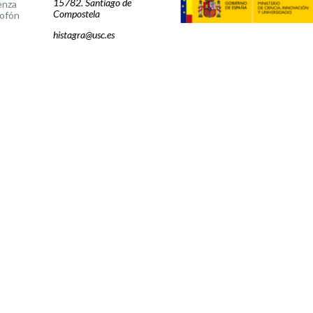
15782. Santiago de
enza
Compostela
ofón
histagra@usc.es