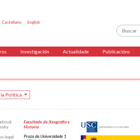
Castellano
English
Buscar
ros
Investigación
Actualidade
Publicacións
ia Política
cebook
Facultade de Xeografía e
esky
Historia
Praza da Universidade 1
so legal