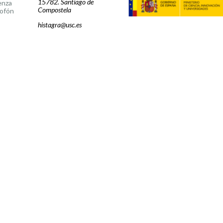
15782. Santiago de
enza
Compostela
ofón
histagra@usc.es