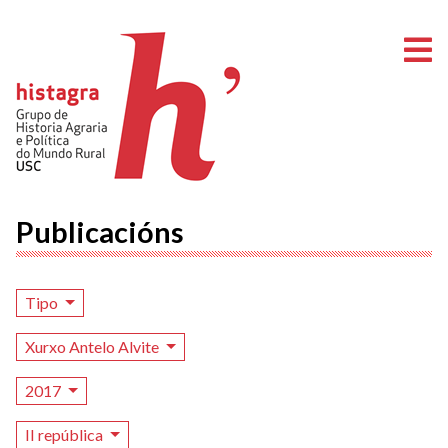
A
Publicacións
Tipo
Xurxo Antelo Alvite
2017
II república