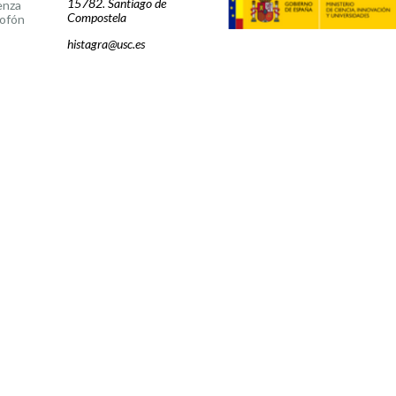
15782. Santiago de
enza
Compostela
ofón
histagra@usc.es