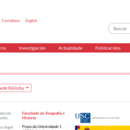
Castellano
English
Buscar
ros
Investigación
Actualidade
Publicacións
ede ReVolta
cebook
Facultade de Xeografía e
esky
Historia
Praza da Universidade 1
so legal