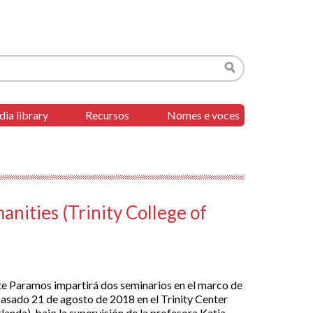
Search
ia library
Recursos
Nomes e voces
nities (Trinity College of
e Paramos impartirá dos seminarios en el marco de
 pasado 21 de agosto de 2018 en el Trinity Center
landa), bajo la supervisión de la profesora Katja