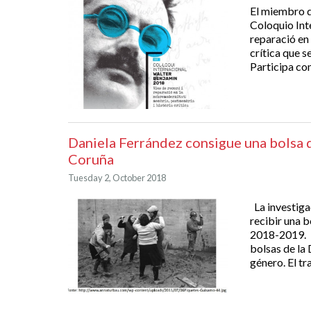
El miembro 
Coloquio Int
reparació en
crítica que 
Participa co
Daniela Ferrández consigue una bolsa d
Coruña
Tuesday 2, October 2018
La investig
recibir una 
2018-2019. L
bolsas de la
género. El tr