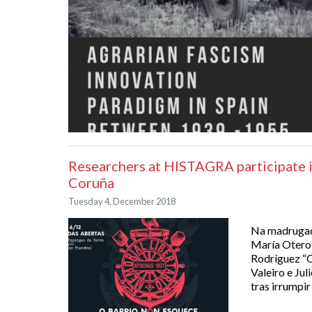
Researchers at HISTAGRA participate i
Coruña
Tuesday 4, December 2018
Na madrugada
María Otero,
Rodríguez “C
Valeiro e Jul
tras irrumpir 