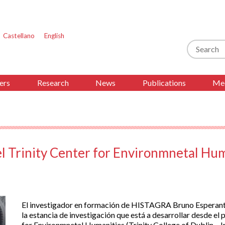
Castellano
English
Search
ers
Research
News
Publications
Med
el Trinity Center for Environmnetal Huma
El investigador en formación de HISTAGRA Bruno Esperant
la estancia de investigación que está a desarrollar desde el
for Environmnetal Humanities (Trinity College of Dublin – Ir