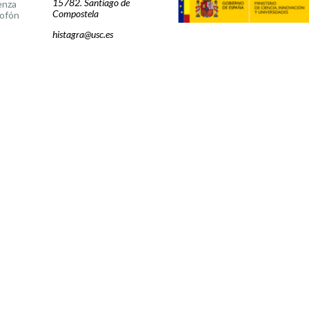
15782. Santiago de
enza
Compostela
ofón
histagra@usc.es