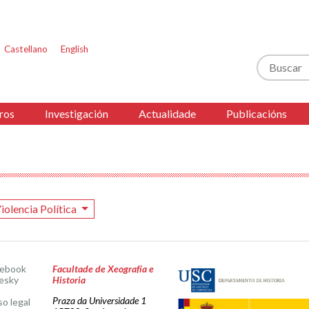
Castellano
English
Buscar
ros
Investigación
Actualidade
Publicacións
iolencia Política
cebook
Facultade de Xeografía e
esky
Historia
Praza da Universidade 1
so legal