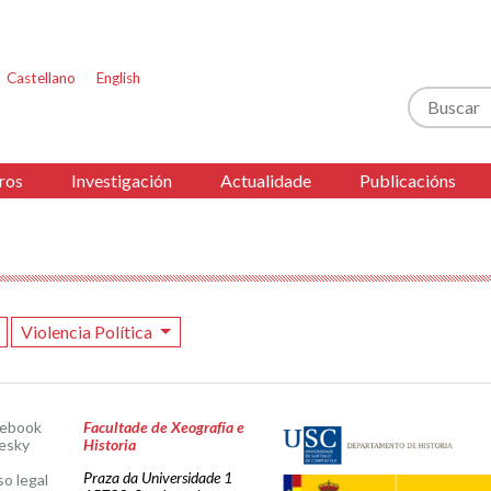
Castellano
English
Buscar
ros
Investigación
Actualidade
Publicacións
Violencia Política
cebook
Facultade de Xeografía e
esky
Historia
Praza da Universidade 1
so legal