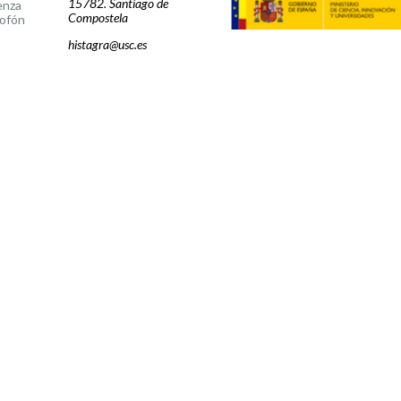
15782. Santiago de
enza
Compostela
ofón
histagra@usc.es