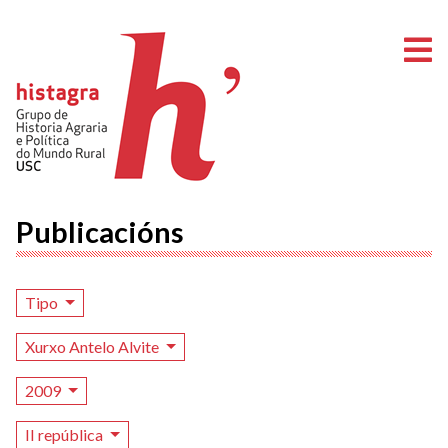
A
Publicacións
Tipo
Xurxo Antelo Alvite
2009
II república