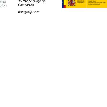
15782. Santiago de
enza
Compostela
ofón
histagra@usc.es