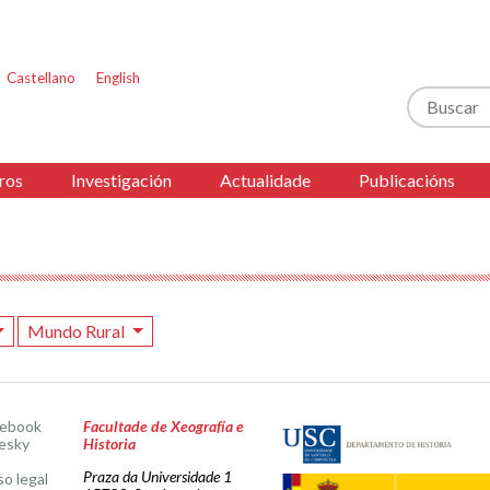
Castellano
English
Buscar
ros
Investigación
Actualidade
Publicacións
Mundo Rural
cebook
Facultade de Xeografía e
esky
Historia
Praza da Universidade 1
so legal